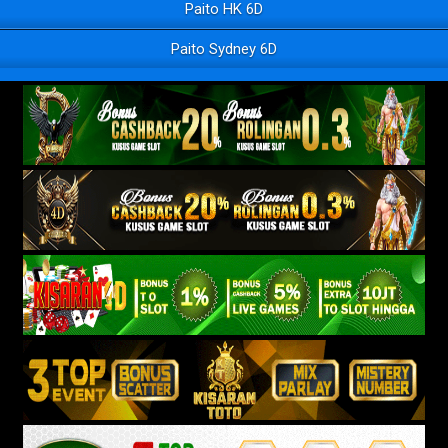
Paito HK 6D
Paito Sydney 6D