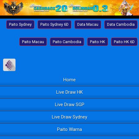
Paito Sydney
Paito Sydney 6D
Data Macau
Data Cambodia
Paito Macau
Paito Cambodia
Paito HK
Paito HK 6D
Home
Live Draw HK
Live Draw SGP
Live Draw Sydney
Paito Warna