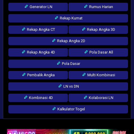
Generator LN
Rumus Harian
Rekap Kumat
Rekap Angka CT
Rekap Angka 3D
Rekap Angka 2D
Rekap Angka 4D
Pola Dasar All
Pola Dasar
Pembalik Angka
Multi Kombinasi
LN vs DN
Kombinasi 4D
Kolaborasi LN
Kalkulator Togel