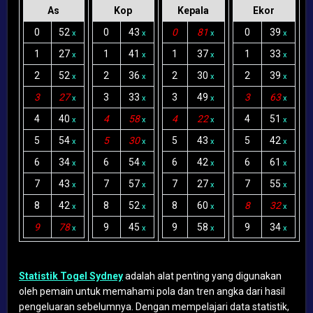
As
Kop
Kepala
Ekor
0
52
0
43
0
81
0
39
x
x
x
x
1
27
1
41
1
37
1
33
x
x
x
x
2
52
2
36
2
30
2
39
x
x
x
x
3
27
3
33
3
49
3
63
x
x
x
x
4
40
4
58
4
22
4
51
x
x
x
x
5
54
5
30
5
43
5
42
x
x
x
x
6
34
6
54
6
42
6
61
x
x
x
x
7
43
7
57
7
27
7
55
x
x
x
x
8
42
8
52
8
60
8
32
x
x
x
x
9
78
9
45
9
58
9
34
x
x
x
x
Statistik Togel Sydney
adalah alat penting yang digunakan
oleh pemain untuk memahami pola dan tren angka dari hasil
pengeluaran sebelumnya. Dengan mempelajari data statistik,