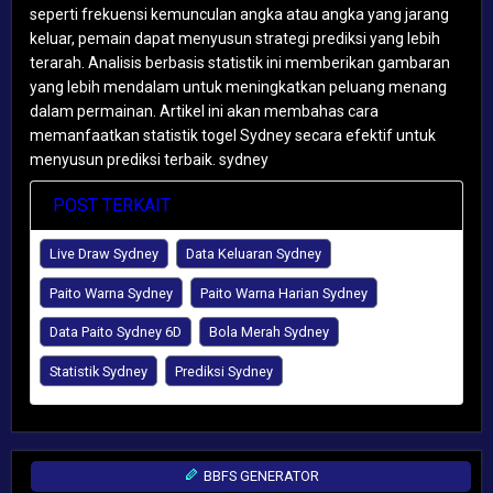
seperti frekuensi kemunculan angka atau angka yang jarang
keluar, pemain dapat menyusun strategi prediksi yang lebih
terarah. Analisis berbasis statistik ini memberikan gambaran
yang lebih mendalam untuk meningkatkan peluang menang
dalam permainan. Artikel ini akan membahas cara
memanfaatkan statistik togel Sydney secara efektif untuk
menyusun prediksi terbaik. sydney
POST TERKAIT
Live Draw Sydney
Data Keluaran Sydney
Paito Warna Sydney
Paito Warna Harian Sydney
Data Paito Sydney 6D
Bola Merah Sydney
Statistik Sydney
Prediksi Sydney
BBFS GENERATOR