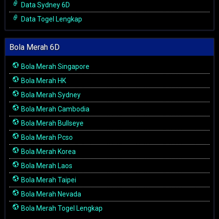
Data Sydney 6D
Data Togel Lengkap
Bola Merah 6D
Bola Merah Singapore
Bola Merah HK
Bola Merah Sydney
Bola Merah Cambodia
Bola Merah Bullseye
Bola Merah Pcso
Bola Merah Korea
Bola Merah Laos
Bola Merah Taipei
Bola Merah Nevada
Bola Merah Togel Lengkap