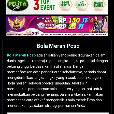
Bola Merah Pcso
Bola Merah Pcso
adalah istilah yang sering digunakan dalam
dunia togel untuk merujuk pada angka-angka potensial dengan
peluang tinggi berdasarkan hasil analisis. Dengan
memanfaatkan data pengeluaran sebelumnya, pemain dapat
mengidentifikasi angka-angka yang masuk dalam kategori
"bola merah" sebagai prediksi unggulan. Analisis ini
memerlukan pemahaman pola dan tren yang cermat untuk
meningkatkan peluang menang. Dalam artikel ini, kami akan
membahas cara efektif menganalisis bola merah Pcso dan
menerapkannya dalam strategi permainan Anda. :