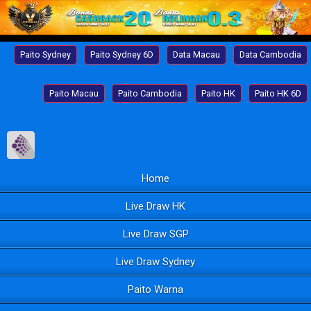
Paito Sydney
Paito Sydney 6D
Data Macau
Data Cambodia
Paito Macau
Paito Cambodia
Paito HK
Paito HK 6D
Home
Live Draw HK
Live Draw SGP
Live Draw Sydney
Paito Warna