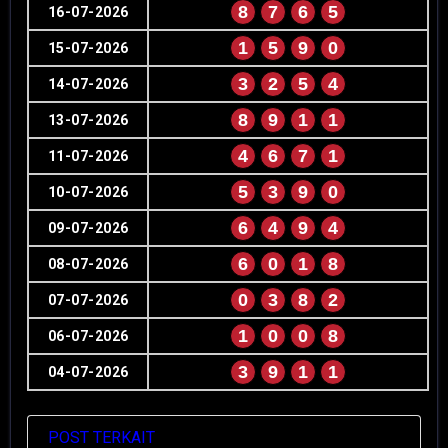
8
7
6
5
16-07-2026
1
5
9
0
15-07-2026
3
2
5
4
14-07-2026
8
9
1
1
13-07-2026
4
6
7
1
11-07-2026
5
3
9
0
10-07-2026
6
4
9
4
09-07-2026
6
0
1
8
08-07-2026
0
3
8
2
07-07-2026
1
0
0
8
06-07-2026
3
9
1
1
04-07-2026
POST TERKAIT