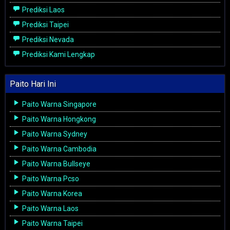
Prediksi Laos
Prediksi Taipei
Prediksi Nevada
Prediksi Kami Lengkap
Paito Hari Ini
Paito Warna Singapore
Paito Warna Hongkong
Paito Warna Sydney
Paito Warna Cambodia
Paito Warna Bullseye
Paito Warna Pcso
Paito Warna Korea
Paito Warna Laos
Paito Warna Taipei