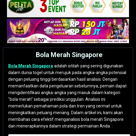
Bola Merah Singapore
Bola Merah Singapore
adalah istilah yang sering digunakan
dalam dunia togel untuk merujuk pada angka-angka potensial
dengan peluang tinggi berdasarkan hasil analisis. Dengan
memanfaatkan data pengeluaran sebelumnya, pemain dapat
mengidentifikasi angka-angka yang masuk dalam kategori
"bola merah" sebagai prediksi unggulan. Analisis ini
memerlukan pemahaman pola dan tren yang cermat untuk
meningkatkan peluang menang. Dalam artikel ini, kami akan
membahas cara efektif menganalisis bola merah Singapore
dan menerapkannya dalam strategi permainan Anda. :