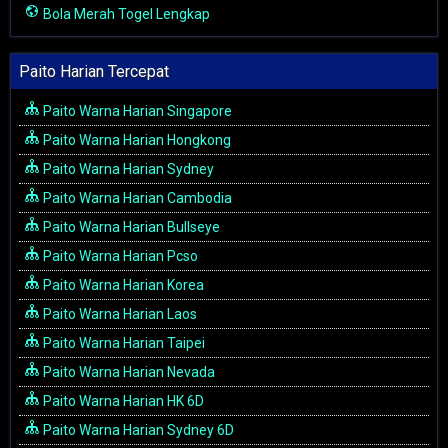
Bola Merah Togel Lengkap
Paito Harian Tercepat
Paito Warna Harian Singapore
Paito Warna Harian Hongkong
Paito Warna Harian Sydney
Paito Warna Harian Cambodia
Paito Warna Harian Bullseye
Paito Warna Harian Pcso
Paito Warna Harian Korea
Paito Warna Harian Laos
Paito Warna Harian Taipei
Paito Warna Harian Nevada
Paito Warna Harian HK 6D
Paito Warna Harian Sydney 6D