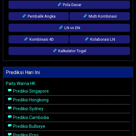
Pola Dasar
Pembalik Angka
Multi Kombinasi
LN vs DN
Kombinasi 4D
Kolaborasi LN
Kalkulator Togel
Prediksi Hari Ini
Paito Warna HK
Prediksi Singapore
Prediksi Hongkong
Prediksi Sydney
Prediksi Cambodia
Prediksi Bullseye
Prediksi Pcso