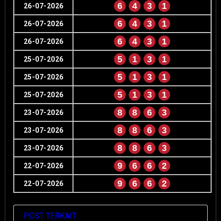
6
4
3
1
26-07-2026
6
4
3
1
26-07-2026
6
4
3
1
26-07-2026
5
1
3
1
25-07-2026
5
1
3
1
25-07-2026
5
1
3
1
25-07-2026
8
8
6
3
23-07-2026
8
8
6
3
23-07-2026
8
8
6
3
23-07-2026
9
6
6
2
22-07-2026
9
6
6
2
22-07-2026
POST TERKAIT