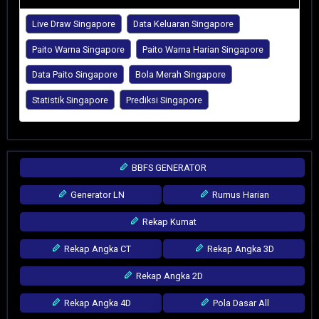
Live Draw Singapore
Data Keluaran Singapore
Paito Warna Singapore
Paito Warna Harian Singapore
Data Paito Singapore
Bola Merah Singapore
Statistik Singapore
Prediksi Singapore
BBFS GENERATOR
Generator LN
Rumus Harian
Rekap Kumat
Rekap Angka CT
Rekap Angka 3D
Rekap Angka 2D
Rekap Angka 4D
Pola Dasar All