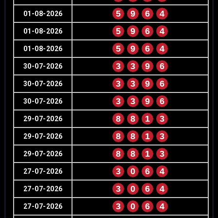
5
9
6
4
01-08-2026
5
9
6
4
01-08-2026
5
9
6
4
01-08-2026
3
3
9
6
30-07-2026
3
3
9
6
30-07-2026
3
3
9
6
30-07-2026
8
8
1
3
29-07-2026
8
8
1
3
29-07-2026
8
8
1
3
29-07-2026
3
0
6
4
27-07-2026
3
0
6
4
27-07-2026
3
0
6
4
27-07-2026