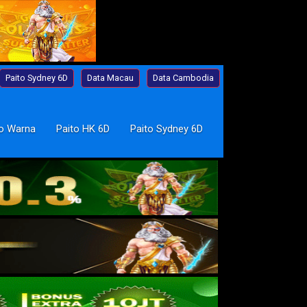
Paito Sydney 6D
Data Macau
Data Cambodia
to Warna
Paito HK 6D
Paito Sydney 6D