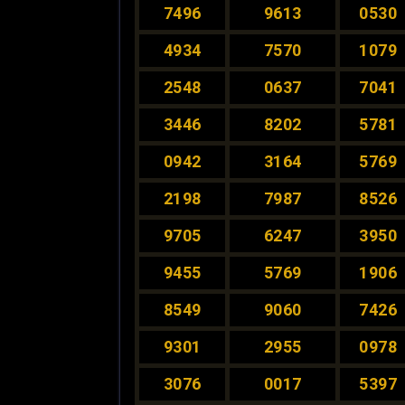
7496
9613
0530
4934
7570
1079
2548
0637
7041
3446
8202
5781
0942
3164
5769
2198
7987
8526
9705
6247
3950
9455
5769
1906
8549
9060
7426
9301
2955
0978
3076
0017
5397