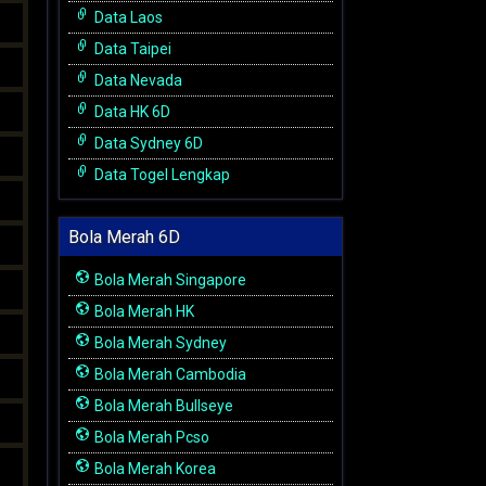
Data Laos
Data Taipei
Data Nevada
Data HK 6D
Data Sydney 6D
Data Togel Lengkap
Bola Merah 6D
Bola Merah Singapore
Bola Merah HK
Bola Merah Sydney
Bola Merah Cambodia
Bola Merah Bullseye
Bola Merah Pcso
Bola Merah Korea