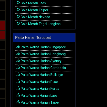
Bola Merah Laos
Bola Merah Taipei
Bola Merah Nevada
Bola Merah Togel Lengkap
Paito Harian Tercepat
Paito Warna Harian Singapore
Paito Warna Harian Hongkong
Paito Warna Harian Sydney
Paito Warna Harian Cambodia
Paito Warna Harian Bullseye
Paito Warna Harian Pcso
Paito Warna Harian Korea
Paito Warna Harian Laos
Paito Warna Harian Taipei