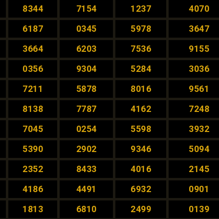
8344
7154
1237
4070
6187
0345
5978
3647
3664
6203
7536
9155
0356
9304
5284
3036
7211
5878
8016
9561
8138
7787
4162
7248
7045
0254
5598
3932
5390
2902
9346
5094
2352
8433
4016
2145
4186
4491
6932
0901
1813
6810
2499
0139