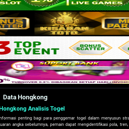
Data Hongkong
 Hongkong
Analisis
Togel
nformasi penting bagi para penggemar togel dalam menyusun stra
uaran angka sebelumnya, pemain dapat mengidentifikasi pola, tren,