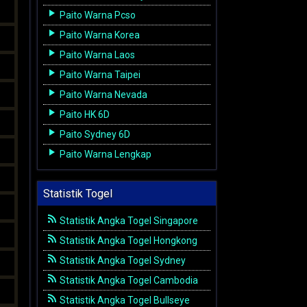
Paito Warna Pcso
Paito Warna Korea
Paito Warna Laos
Paito Warna Taipei
Paito Warna Nevada
Paito HK 6D
Paito Sydney 6D
Paito Warna Lengkap
Statistik Togel
Statistik Angka Togel Singapore
Statistik Angka Togel Hongkong
Statistik Angka Togel Sydney
Statistik Angka Togel Cambodia
Statistik Angka Togel Bullseye