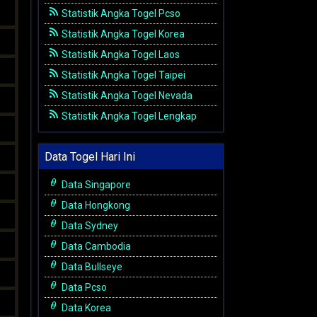
Statistik Angka Togel Pcso
Statistik Angka Togel Korea
Statistik Angka Togel Laos
Statistik Angka Togel Taipei
Statistik Angka Togel Nevada
Statistik Angka Togel Lengkap
Data Togel Hari Ini
Data Singapore
Data Hongkong
Data Sydney
Data Cambodia
Data Bullseye
Data Pcso
Data Korea