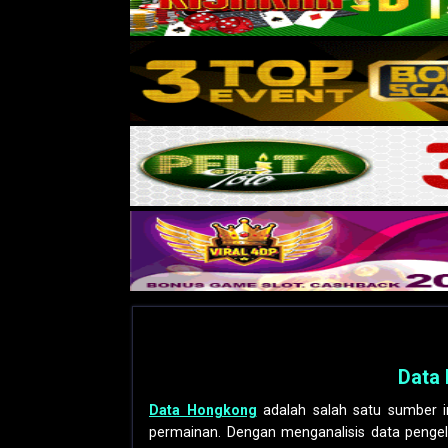
Data
Data Hongkong
adalah salah satu sumber i
permainan. Dengan menganalisis data pengel