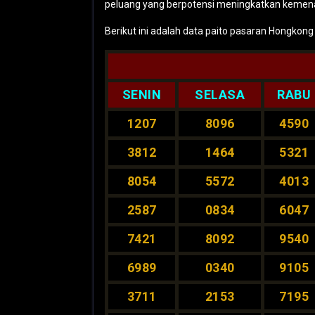
peluang yang berpotensi meningkatkan kemen
Berikut ini adalah data paito pasaran Hongkong 
SENIN
SELASA
RABU
1207
8096
4590
3812
1464
5321
8054
5572
4013
2587
0834
6047
7421
8092
9540
6989
0340
9105
3711
2153
7195