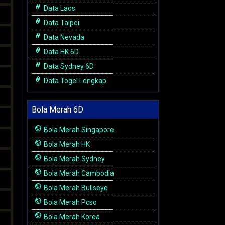
Data Laos
Data Taipei
Data Nevada
Data HK 6D
Data Sydney 6D
Data Togel Lengkap
Bola Merah 6D
Bola Merah Singapore
Bola Merah HK
Bola Merah Sydney
Bola Merah Cambodia
Bola Merah Bullseye
Bola Merah Pcso
Bola Merah Korea