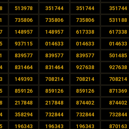
8
513978
351744
351744
351744
1
735806
735806
735806
531188
7
148957
148957
617338
617338
5
937115
014633
014633
014633
1
839577
839577
839577
501485
4
831464
831464
927638
927638
3
149393
708214
708214
708214
5
859126
859126
859126
871369
8
217848
217848
874402
874402
4
358294
732844
732844
732844
5
196343
196343
196343
870163