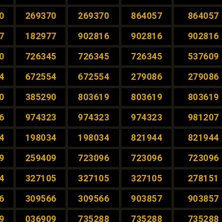
0
269370
269370
864057
864057
7
182977
902816
902816
902816
0
726345
726345
726345
537609
4
672554
672554
279086
279086
0
385290
803619
803619
803619
6
974323
974323
974323
981207
4
198034
198034
821944
821944
9
259409
723096
723096
723096
4
327105
327105
327105
278151
6
309566
309566
903857
903857
9
036909
735288
735288
735288