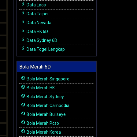
Data Laos
Data Taipei
Data Nevada
Data HK 6D
Data Sydney 6D
Data Togel Lengkap
Bola Merah 6D
Bola Merah Singapore
Bola Merah HK
Bola Merah Sydney
Bola Merah Cambodia
Bola Merah Bullseye
Bola Merah Pcso
Bola Merah Korea