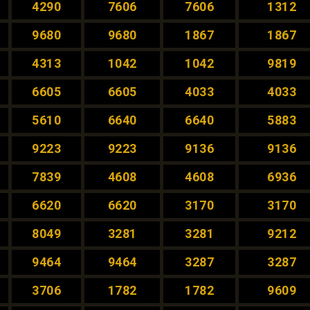
4290
7606
7606
1312
9680
9680
1867
1867
4313
1042
1042
9819
6605
6605
4033
4033
5610
6640
6640
5883
9223
9223
9136
9136
7839
4608
4608
6936
6620
6620
3170
3170
8049
3281
3281
9212
9464
9464
3287
3287
3706
1782
1782
9609