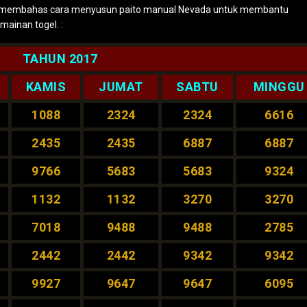
akan membahas cara menyusun paito manual Nevada untuk membantu
ainan togel. :
TAHUN 2017
KAMIS
JUMAT
SABTU
MINGGU
1088
2324
2324
6616
2435
2435
6887
6887
9766
5683
5683
9324
1132
1132
3270
3270
7018
9488
9488
2785
2442
2442
9342
9342
9927
9647
9647
6095