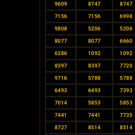
9609
8747
8747
7156
7156
6998
9808
5206
5206
8077
8077
6660
6286
1092
1092
8397
8397
7720
9716
5788
5788
6493
6493
7393
7014
5853
5853
7441
7441
7735
8727
8514
8514