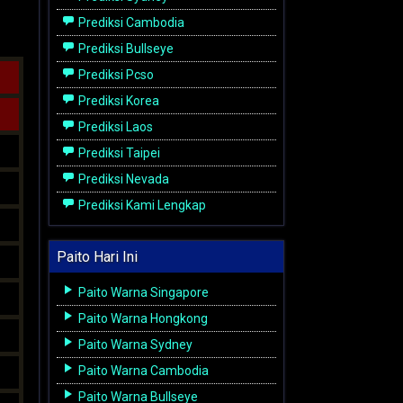
Prediksi Cambodia
Prediksi Bullseye
Prediksi Pcso
Prediksi Korea
Prediksi Laos
Prediksi Taipei
Prediksi Nevada
Prediksi Kami Lengkap
Paito Hari Ini
Paito Warna Singapore
Paito Warna Hongkong
Paito Warna Sydney
Paito Warna Cambodia
Paito Warna Bullseye