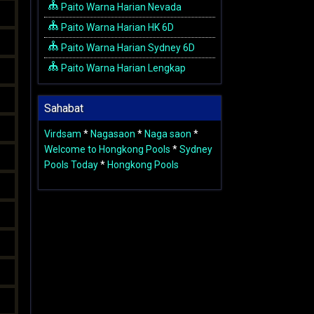
Paito Warna Harian Nevada
Paito Warna Harian HK 6D
Paito Warna Harian Sydney 6D
Paito Warna Harian Lengkap
Sahabat
Virdsam
*
Nagasaon
*
Naga saon
*
Welcome to Hongkong Pools
*
Sydney
Pools Today
*
Hongkong Pools