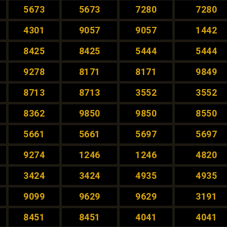
5673
5673
7280
7280
4301
9057
9057
1442
8425
8425
5444
5444
9278
8171
8171
9849
8713
8713
3552
3552
8362
9850
9850
8550
5661
5661
5697
5697
9274
1246
1246
4820
3424
3424
4935
4935
9099
9629
9629
3191
8451
8451
4041
4041