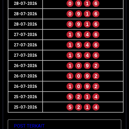
0
9
1
6
28-07-2026
0
9
1
6
28-07-2026
0
9
1
6
28-07-2026
1
5
4
6
27-07-2026
1
5
4
6
27-07-2026
1
5
4
6
27-07-2026
1
0
9
2
26-07-2026
1
0
9
2
26-07-2026
1
0
9
2
26-07-2026
5
2
1
4
25-07-2026
5
2
1
4
25-07-2026
POST TERKAIT