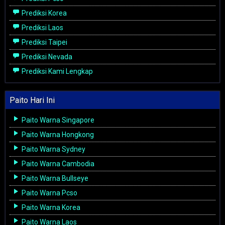
Prediksi Korea
Prediksi Laos
Prediksi Taipei
Prediksi Nevada
Prediksi Kami Lengkap
Paito Hari Ini
Paito Warna Singapore
Paito Warna Hongkong
Paito Warna Sydney
Paito Warna Cambodia
Paito Warna Bullseye
Paito Warna Pcso
Paito Warna Korea
Paito Warna Laos