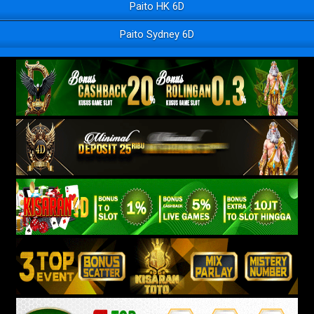
Paito HK 6D
Paito Sydney 6D